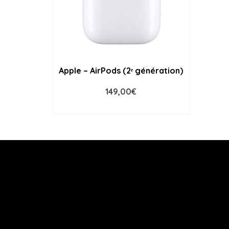
Apple – AirPods (2ᵉ génération)
149,00
€
ADD TO CART