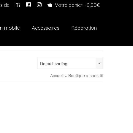
s de
Votre panier
-
0,00
€
n mobile
Accessoires
Réparation
Default sorting
Accueil
»
Boutique
»
sans fil