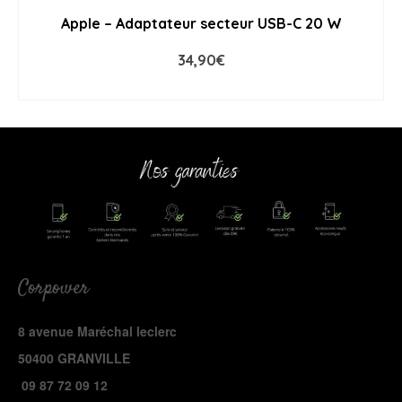
Apple – Adaptateur secteur USB-C 20 W
34,90
€
ADD TO CART
Corpower
8 avenue Maréchal leclerc
50400 GRANVILLE
09 87 72 09 12