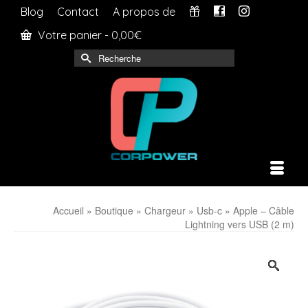
Blog
Contact
A propos de
Votre panier
-
0,00
€
Rechercher :
Accueil
»
Boutique
»
Chargeur
»
Usb-c
»
Apple – Câble
Lightning vers USB (2 m)