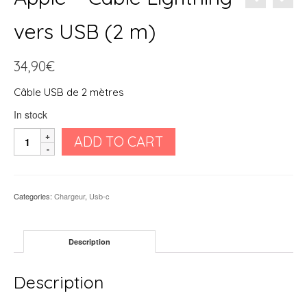
vers USB (2 m)
34,90
€
Câble USB de 2 mètres
In stock
Apple
ADD TO CART
-
Câble
Lightning
vers
Categories:
Chargeur
,
Usb-c
USB
(2
m)
Description
quantity
Description