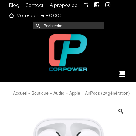
Blog
Contact
A propos de
Votre panier
-
0,00
€
Rechercher :
Accueil
»
Boutique
»
Audio
»
Apple – AirPods (2ᵉ génération)