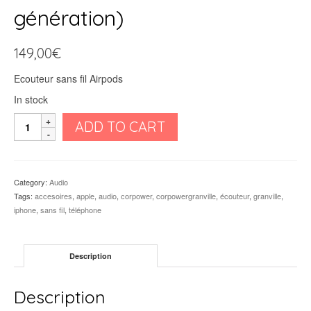
génération)
149,00
€
Ecouteur sans fil Airpods
In stock
Apple
ADD TO CART
-
AirPods
(2ᵉ
génération)
Category:
Audio
quantity
Tags:
accesoires
,
apple
,
audio
,
corpower
,
corpowergranville
,
écouteur
,
granville
,
iphone
,
sans fil
,
téléphone
Description
Description